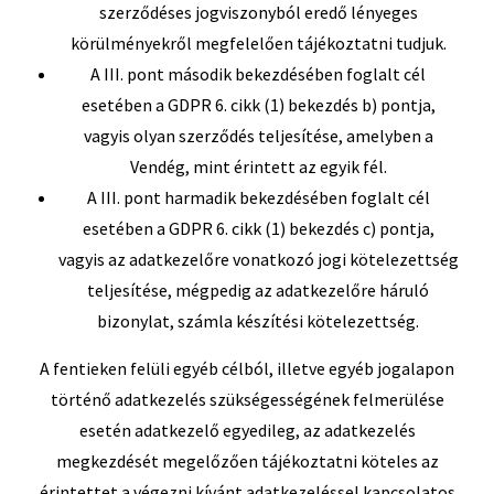
szerződéses jogviszonyból eredő lényeges
körülményekről megfelelően tájékoztatni tudjuk.
A III. pont második bekezdésében foglalt cél
esetében a GDPR 6. cikk (1) bekezdés b) pontja,
vagyis olyan szerződés teljesítése, amelyben a
Vendég, mint érintett az egyik fél.
A III. pont harmadik bekezdésében foglalt cél
esetében a GDPR 6. cikk (1) bekezdés c) pontja,
vagyis az adatkezelőre vonatkozó jogi kötelezettség
teljesítése, mégpedig az adatkezelőre háruló
bizonylat, számla készítési kötelezettség.
A fentieken felüli egyéb célból, illetve egyéb jogalapon
történő adatkezelés szükségességének felmerülése
esetén adatkezelő egyedileg, az adatkezelés
megkezdését megelőzően tájékoztatni köteles az
érintettet a végezni kívánt adatkezeléssel kapcsolatos