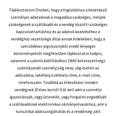
Tájékoztatom Önöket, hogy a foglaláshoz a következő
személyes adataiknak a megadása szükséges, melyek
szükségesek a szállásadó és a vendég közötti szükséges
kapcsolattartáshoz és az adatok kezeléséhez a
vendégház vezetősége által annak érdekében, hogy a
szerződéses jogviszonyból eredő lényeges
körülményekről megfelelően tájékoztatni tudjon,
valamint a számla kiállításához (NAV kötetezettség):
számlázandó személy/cég neve, cég esetén az
adószáma, lakóhely/székhely címe, e-mail címe,
telefonszám. Továbbá az érkezéskor minden
vendégnek (0 éves kortól !) át kell adni a személyi
igazolványát, vagy útlevelét, vagy forgalmi engedélyét
a szállásadónak elektronikus okmányolvasáshoz, ami a
turisztikai adatszolgáltatás és a rendőrség zárt