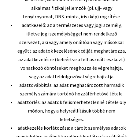
alkalmas fizikai jellemzők (pl. ujj- vagy
tenyérnyomat, DNS-minta, íriszkép) rögzítése.
adatkezelő: az a természetes vagy jogi személy,
illetve jogi személyiséggel nem rendelkező
szervezet, aki vagy amely önállóan vagy másokkal
együtt az adatok kezelésének célját meghatározza,
az adatkezelésre (beleértve a felhasznált eszközt)
vonatkozó döntéseket meghozza és végrehajtja,
vagy az adatfeldolgozóval végrehajtatja.
adattovábbítás: az adat meghatározott harmadik
személy számára történő hozzáférhetővé tétele.
adattörlés: az adatok felismerhetetlenné tétele oly
módon, hogy a helyreállításuk többé nem
lehetséges.
adatkezelés korlátozása: a tárolt személyes adatok
megjelölése jövőbeli kezelésük korlátozása céljából;