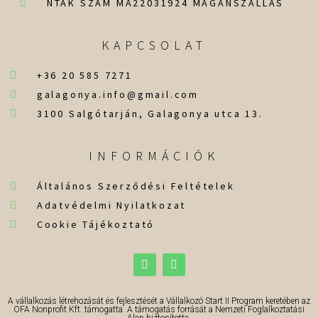
NTAK SZÁM MA22031924 MAGÁNSZÁLLÁS
KAPCSOLAT
+36 20 585 7271
galagonya.info@gmail.com
3100 Salgótarján, Galagonya utca 13.
INFORMÁCIÓK
Általános Szerződési Feltételek
Adatvédelmi Nyilatkozat
Cookie Tájékoztató
A vállalkozás létrehozását és fejlesztését a Vállalkozó Start II Program keretében az
OFA Nonprofit Kft. támogatta. A támogatás forrását a Nemzeti Foglalkoztatási