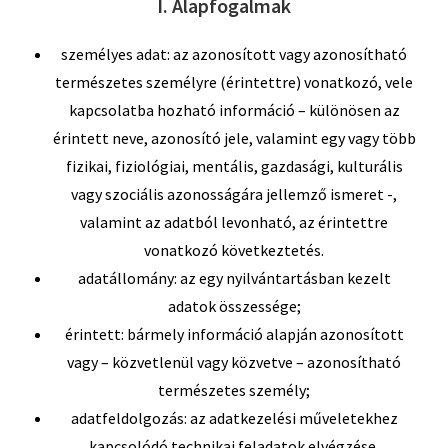
I. Alapfogalmak
személyes adat: az azonosított vagy azonosítható
természetes személyre (érintettre) vonatkozó, vele
kapcsolatba hozható információ – különösen az
érintett neve, azonosító jele, valamint egy vagy több
fizikai, fiziológiai, mentális, gazdasági, kulturális
vagy szociális azonosságára jellemző ismeret -,
valamint az adatból levonható, az érintettre
vonatkozó következtetés.
adatállomány: az egy nyilvántartásban kezelt
adatok összessége;
érintett: bármely információ alapján azonosított
vagy – közvetlenül vagy közvetve – azonosítható
természetes személy;
adatfeldolgozás: az adatkezelési műveletekhez
kapcsolódó technikai feladatok elvégzése,