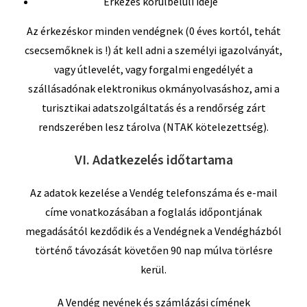
Érkezés körülbelüli ideje
Az érkezéskor minden vendégnek (0 éves kortól, tehát
csecsemőknek is !) át kell adni a személyi igazolványát,
vagy útlevelét, vagy forgalmi engedélyét a
szállásadónak elektronikus okmányolvasáshoz, ami a
turisztikai adatszolgáltatás és a rendőrség zárt
rendszerében lesz tárolva (NTAK kötelezettség).
VI. Adatkezelés időtartama
Az adatok kezelése a Vendég telefonszáma és e-mail
címe vonatkozásában a foglalás időpontjának
megadásától kezdődik és a Vendégnek a Vendégházból
történő távozását követően 90 nap múlva törlésre
kerül.
A Vendég nevének és számlázási címének