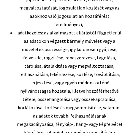
megváltoztatását, jogosulatlan közlését vagy az
azokhoz való jogosulatlan hozzáférést
eredményezi;
adatkezelés: az alkalmazott eljárástól függetlenül
az adatokon végzett bármely művelet vagy a
műveletek összessége, így különösen gyűjtése,
felvétele, rögzítése, rendszerezése, tagolása,
tárolása, átalakítása vagy megváltoztatása,
felhasználása, lekérdezése, közlése, továbbítása,
terjesztése, vagy egyéb módon történő
nyilvánosságra hozatala, illetve hozzáférhetővé
tétele, összehangolása vagy összekapcsolása,
korlátozása, törlése és megsemmisítése, valamint
az adatok további felhasználásának
megakadályozása, fénykép-, hang- vagy képfelvétel
készítése, valamint a személy azonosítására