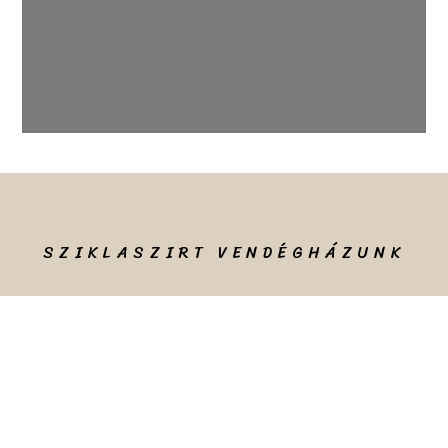
SZIKLASZIRT VENDÉGHÁZUNK
Sziklaszirt Vendégház
NTAK SZÁM MA22031924 MAGÁNSZÁLLÁS