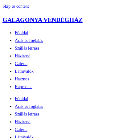
Skip to content
GALAGONYA VENDÉGHÁZ
Főoldal
Árak és foglalás
Szállás leírása
Házirend
Galéria
Látnivalók
Hasznos
Kapcsolat
Főoldal
Árak és foglalás
Szállás leírása
Házirend
Galéria
Látnivalók